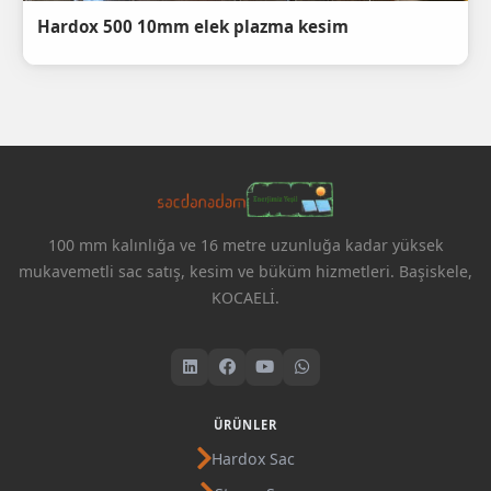
Hardox 500 10mm elek plazma kesim
100 mm kalınlığa ve 16 metre uzunluğa kadar yüksek
mukavemetli sac satış, kesim ve büküm hizmetleri. Başiskele,
KOCAELİ.
ÜRÜNLER
Hardox Sac