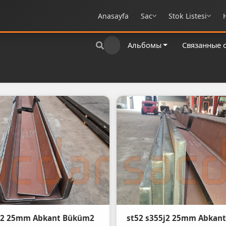
Anasayfa
Sac
Stok Listesi
Альбомы
Связанные 
5j2 25mm Abkant Büküm2
st52 s355j2 25mm Abkan