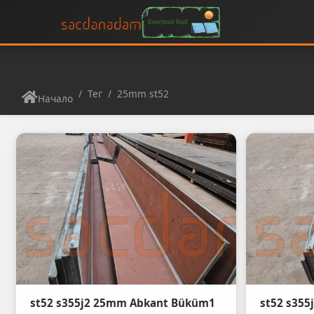
Тег
25mm st52
Начало
st52 s355j2 25mm Abkant Büküm1
st52 s35