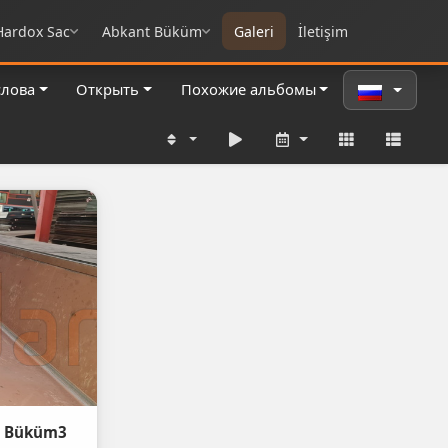
Hardox Sac
Abkant Büküm
Galeri
İletişim
слова
Открыть
Похожие альбомы
t Büküm3