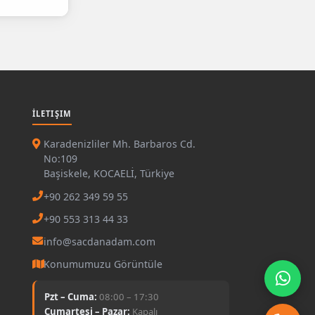
İLETIŞIM
Karadenizliler Mh. Barbaros Cd.
No:109
Başiskele, KOCAELİ, Türkiye
+90 262 349 59 55
+90 553 313 44 33
info@sacdanadam.com
Konumumuzu Görüntüle
Pzt – Cuma:
08:00 – 17:30
Cumartesi – Pazar:
Kapalı