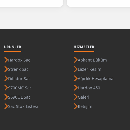
ÜRÜNLER
HIZMETLER
Hardox Sac
Abkant Büküm
Strenx Sac
Lazer Kesim
Dillidur Sac
Ağırlık Hesaplama
S700MC Sac
Hardox 450
S690QL Sac
Galeri
Sac Stok Listesi
İletişim