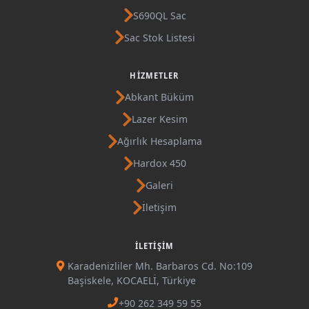
S690QL Sac
Sac Stok Listesi
HIZMETLER
Abkant Büküm
Lazer Kesim
Ağırlık Hesaplama
Hardox 450
Galeri
İletişim
İLETIŞIM
Karadenizliler Mh. Barbaros Cd. No:109
Başiskele, KOCAELİ, Türkiye
+90 262 349 59 55