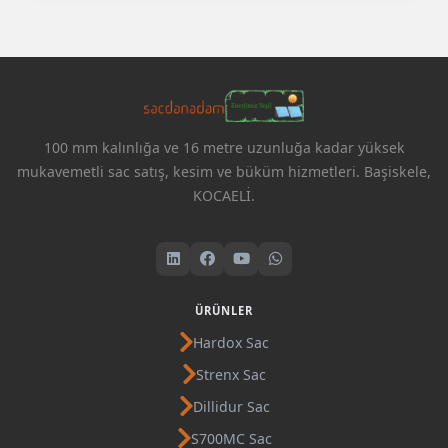
100 mm kalınlığa ve 16 metre uzunluğa kadar yüksek
mukavemetli sac satış, kesim ve büküm hizmetleri. Başiskele,
KOCAELİ.
ÜRÜNLER
Hardox Sac
Strenx Sac
Dillidur Sac
S700MC Sac