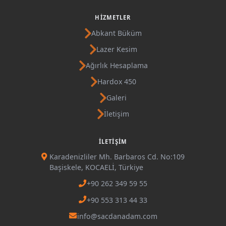
HIZMETLER
Abkant Büküm
Lazer Kesim
Ağırlık Hesaplama
Hardox 450
Galeri
İletişim
İLETIŞIM
Karadenizliler Mh. Barbaros Cd. No:109
Başiskele, KOCAELİ, Türkiye
+90 262 349 59 55
+90 553 313 44 33
info@sacdanadam.com