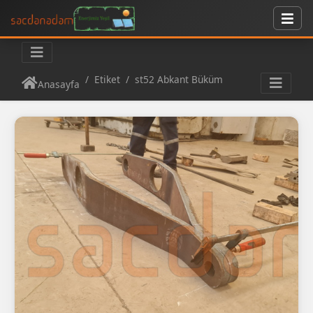
Etiket
st52 Abkant Büküm
Anasayfa