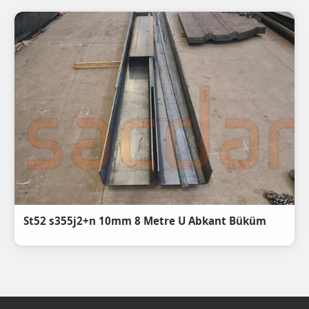
St52 s355j2+n 10mm 8 Metre U Abkant Büküm