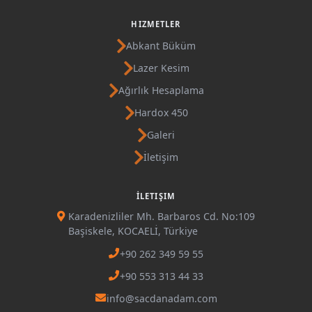
HIZMETLER
Abkant Büküm
Lazer Kesim
Ağırlık Hesaplama
Hardox 450
Galeri
İletişim
İLETIŞIM
Karadenizliler Mh. Barbaros Cd. No:109
Başiskele, KOCAELİ, Türkiye
+90 262 349 59 55
+90 553 313 44 33
info@sacdanadam.com