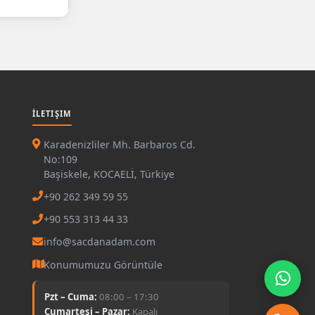
İLETIŞIM
Karadenizliler Mh. Barbaros Cd.
No:109
Başiskele, KOCAELİ, Türkiye
+90 262 349 59 55
+90 553 313 44 33
info@sacdanadam.com
Konumumuzu Görüntüle
Pzt – Cuma:
08:00 – 17:30
Cumartesi – Pazar:
Kapalı