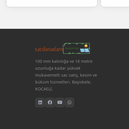
100 mm kalınlığa ve 16 metre
uzunluğa kadar yüksek
mukavemetli sac satış, kesim ve
büküm hizmetleri. Başiskele,
KOCAELİ.