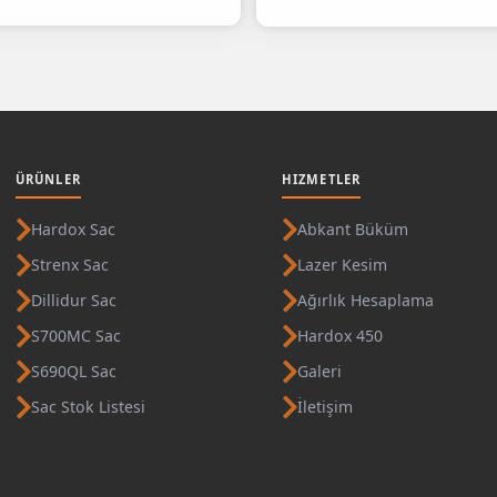
ÜRÜNLER
HIZMETLER
Hardox Sac
Abkant Büküm
Strenx Sac
Lazer Kesim
Dillidur Sac
Ağırlık Hesaplama
S700MC Sac
Hardox 450
S690QL Sac
Galeri
Sac Stok Listesi
İletişim