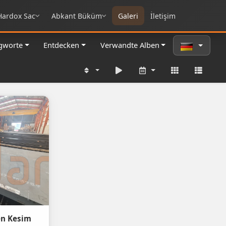
Hardox Sac
Abkant Büküm
Galeri
İletişim
gworte
Entdecken
Verwandte Alben
en Kesim