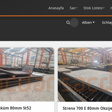
Anasayfa
Sac
Stok Listesi
Alben
Schla
üküm 80mm St52
Strenx 700 E 80mm Oksij