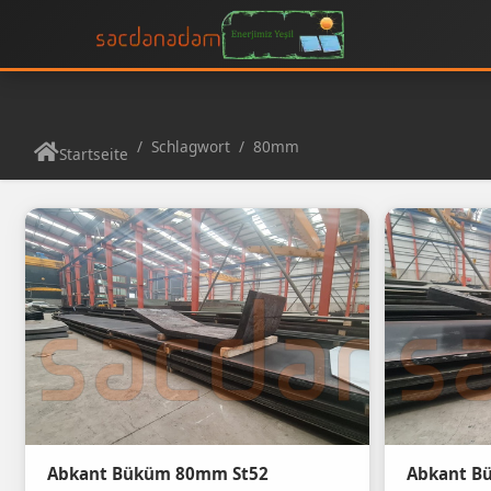
Schlagwort
80mm
Startseite
Abkant Büküm 80mm St52
Abkant B