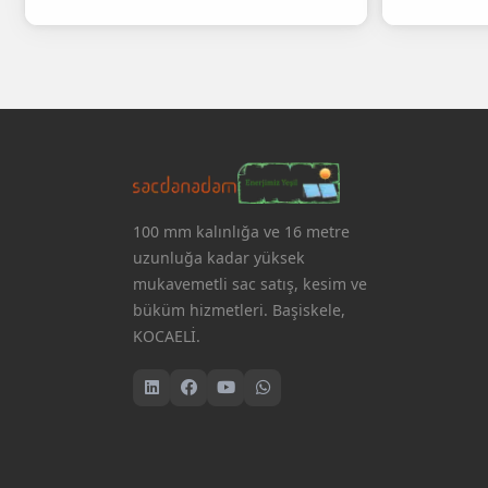
100 mm kalınlığa ve 16 metre
uzunluğa kadar yüksek
mukavemetli sac satış, kesim ve
büküm hizmetleri. Başiskele,
KOCAELİ.