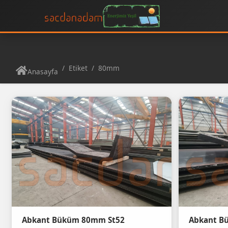
Etiket
80mm
Anasayfa
Abkant Büküm 80mm St52
Abkant B