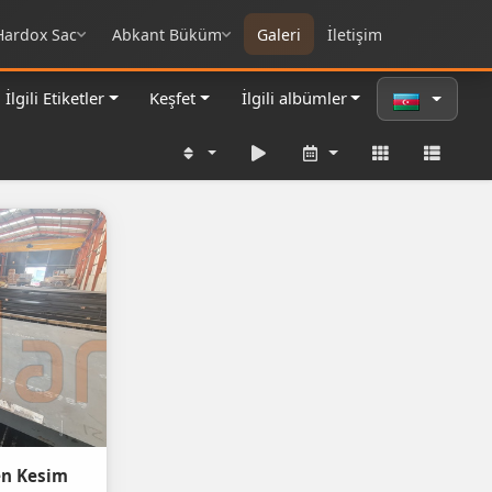
Hardox Sac
Abkant Büküm
Galeri
İletişim
İlgili Etiketler
Keşfet
İlgili albümler
en Kesim