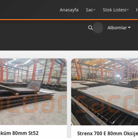
Anasayfa
Sac
Stok Listesi
Albomlar
üküm 80mm St52
Strenx 700 E 80mm Oksij