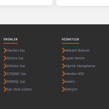
ÜRÜNLER
HIZMETLER
Hardox Sac
Abkant Büküm
Strenx Sac
Lazer Kesim
Dillidur Sac
Ağırlık Hesaplama
S700MC Sac
Hardox 450
S690QL Sac
Galeri
Sac Stok Listesi
İletişim