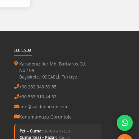
İLETIŞIM
Karadenizliler Mh. Barbaros Cd.
No:109
Başiskele, KOCAELİ, Türkiye
+90 262 349 59 55
+90 553 313 44 33
info@sacdanadam.com
Konumumuzu Görüntüle
Pzt – Cuma:
08:00 – 17:30
Cumartesi – Pazar:
Kapalı