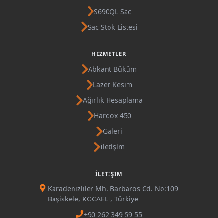
S690QL Sac
Sac Stok Listesi
HIZMETLER
Abkant Büküm
Lazer Kesim
Ağırlık Hesaplama
Hardox 450
Galeri
İletişim
İLETIŞIM
Karadenizliler Mh. Barbaros Cd. No:109
Başiskele, KOCAELİ, Türkiye
+90 262 349 59 55