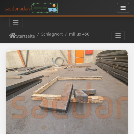
Schlagwort
miilux 450
Startseite