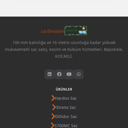
100 mm kalınlığa ve 16 metre uzunluğa kadar yüksek
mukavemetli sac satış, kesim ve büküm hizmetleri. Başiskele,
KOCAELİ.
ÜRÜNLER
Hardox Sac
Strenx Sac
Dillidur Sac
S700MC Sac