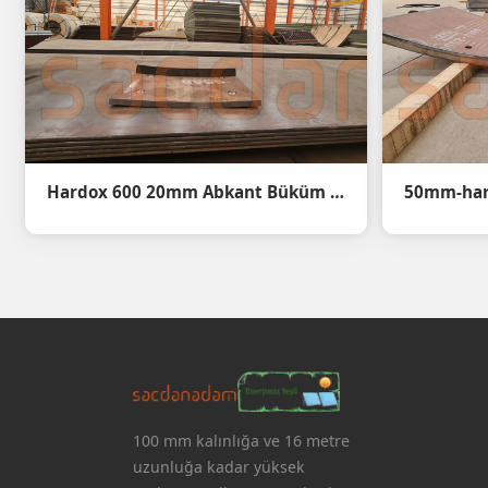
Hardox 600 20mm Abkant Büküm - Hardox 600 20mm steel bending - 1
50mm-har
100 mm kalınlığa ve 16 metre
uzunluğa kadar yüksek