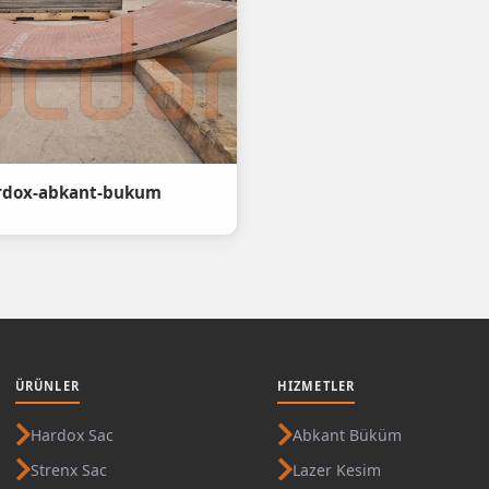
dox-abkant-bukum
ÜRÜNLER
HIZMETLER
Hardox Sac
Abkant Büküm
Strenx Sac
Lazer Kesim