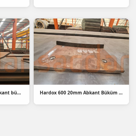
hardox 450 12mm özel abkant büküm - Hardox 450 steel bending
Hardox 600 20mm Abkant Büküm - Hardox 600 20mm steel bending