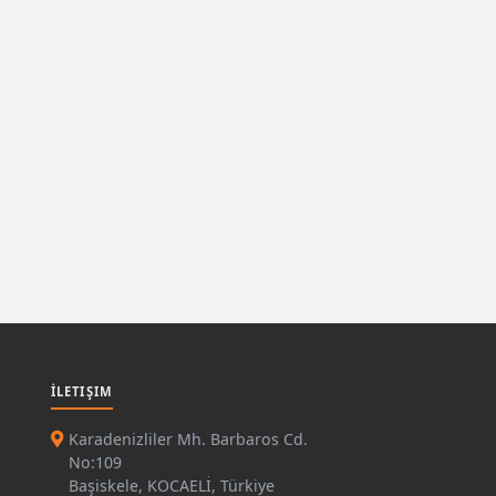
İLETIŞIM
Karadenizliler Mh. Barbaros Cd.
No:109
Başiskele, KOCAELİ, Türkiye