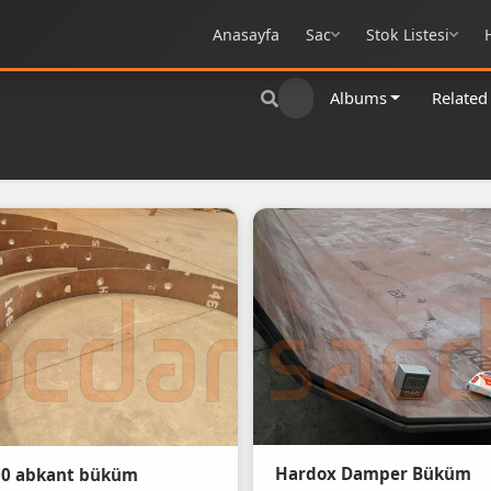
Anasayfa
Sac
Stok Listesi
Albums
Related
Hardox Damper Büküm
00 abkant büküm