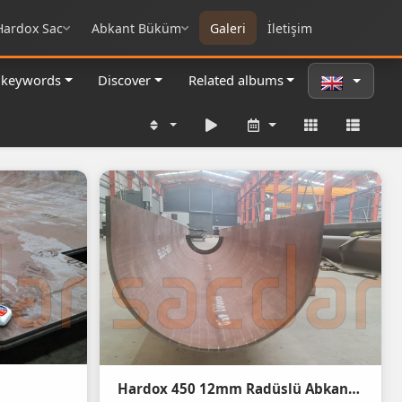
Hardox Sac
Abkant Büküm
Galeri
İletişim
 keywords
Discover
Related albums
Hardox 450 12mm Radüslü Abkant Büküm