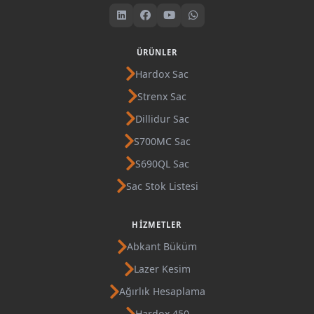
ÜRÜNLER
Hardox Sac
Strenx Sac
Dillidur Sac
S700MC Sac
S690QL Sac
Sac Stok Listesi
HIZMETLER
Abkant Büküm
Lazer Kesim
Ağırlık Hesaplama
Hardox 450