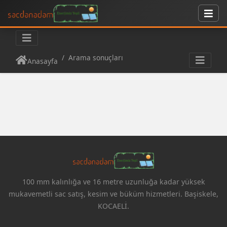
Arama sonuçları
Anasayfa
100 mm kalınlığa ve 16 metre uzunluğa kadar yüksek
mukavemetli sac satış, kesim ve büküm hizmetleri. Başiskele,
KOCAELİ.