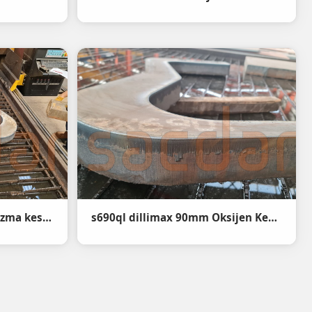
s690ql dillimax 90mm plazma kesim
s690ql dillimax 90mm Oksijen Kesim