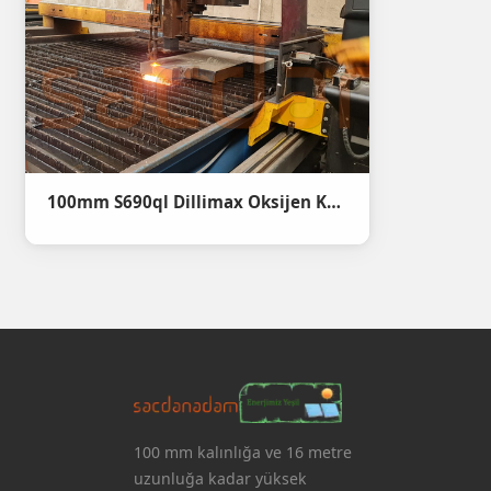
100mm S690ql Dillimax Oksijen Kesim
100 mm kalınlığa ve 16 metre
uzunluğa kadar yüksek