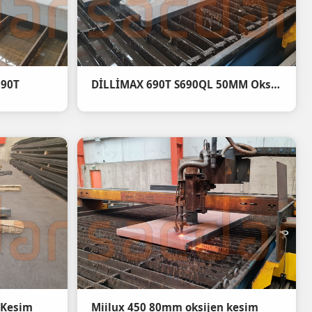
690T
DİLLİMAX 690T S690QL 50MM Oksijen kesim
 Kesim
Miilux 450 80mm oksijen kesim