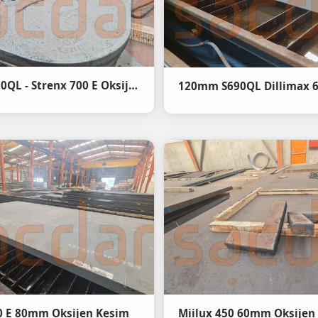
40mm s690QL - Strenx 700 E Oksijen Kesim İşlemi
120mm S690QL Dillimax 
0 E 80mm Oksijen Kesim
Miilux 450 60mm Oksijen