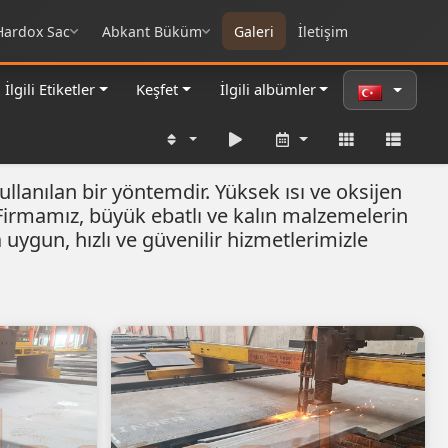
Hardox Sac
Abkant Büküm
Galeri
İletişim
İlgili Etiketler
Keşfet
İlgili albümler
ullanılan bir yöntemdir. Yüksek ısı ve oksijen
. Firmamız, büyük ebatlı ve kalın malzemelerin
uygun, hızlı ve güvenilir hizmetlerimizle