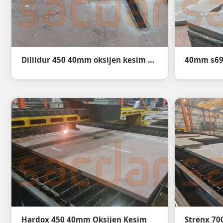
Dillidur 450 40mm oksijen kesim aşınma sacı
Hardox 450 40mm Oksijen Kesim
Strenx 70