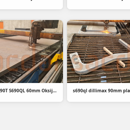
Dillimax 690T S690QL 60mm Oksijen Kesim