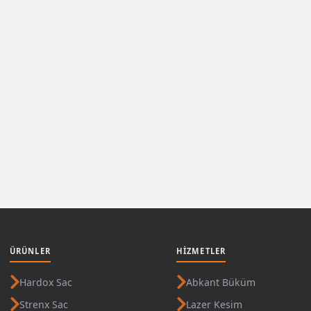
ÜRÜNLER
HIZMETLER
Hardox Sac
Abkant Büküm
Strenx Sac
Lazer Kesim