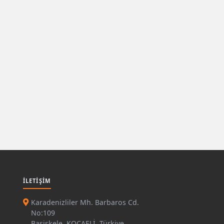
İLETIŞIM
Karadenizliler Mh. Barbaros Cd.
No:109
Başiskele, KOCAELİ, Türkiye