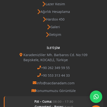
Lazer Kesim
Ağırlık Hesaplama
Hardox 450
Galeri
İletişim
İLETIŞIM
Karadenizliler Mh. Barbaros Cd. No:109
Başiskele, KOCAELİ, Türkiye
+90 262 349 59 55
+90 553 313 44 33
info@sacdanadam.com
Konumumuzu Görüntüle
Pzt – Cuma:
08:00 – 17:30
Cumartesi – Pazar:
Kapalı