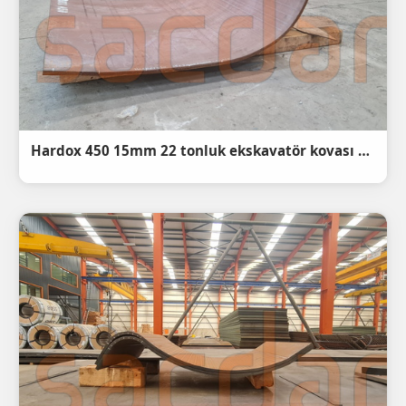
Hardox 450 15mm 22 tonluk ekskavatör kovası taban sacı radüslü Abkant Büküm