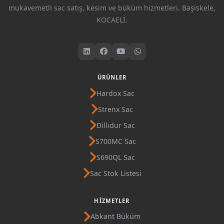
mukavemetli sac satış, kesim ve büküm hizmetleri. Başiskele,
KOCAELİ.
ÜRÜNLER
Hardox Sac
Strenx Sac
Dillidur Sac
S700MC Sac
S690QL Sac
Sac Stok Listesi
HIZMETLER
Abkant Büküm