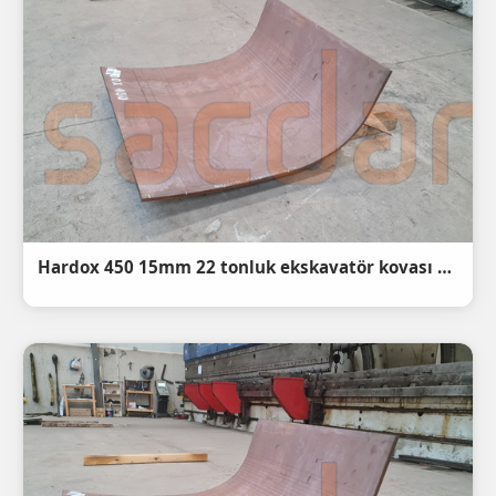
Hardox 450 15mm 22 tonluk ekskavatör kovası taban sacı radüslü Abkant Büküm