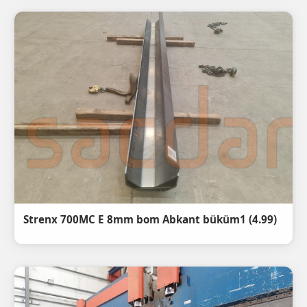
(4.99) Strenx 700MC E 8mm bom Abkant büküm1