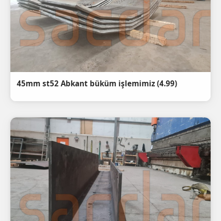
(4.99) 45mm st52 Abkant büküm işlemimiz