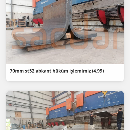
(4.99) 70mm st52 abkant büküm işlemimiz