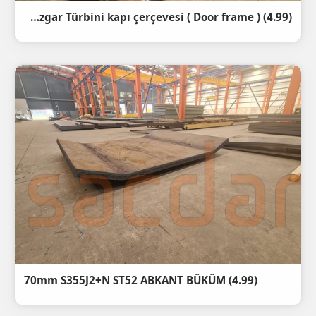
(4.99) 50mm St52 Abkant Büküm - Rüzgar Türbini kapı çerçevesi ( Door frame )
(4.99) 70mm S355J2+N ST52 ABKANT BÜKÜM