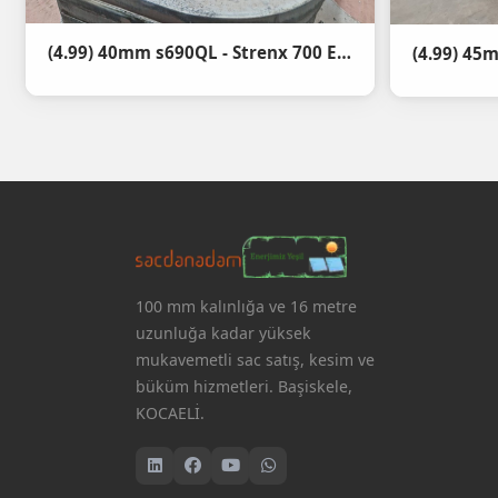
(4.99) 40mm s690QL - Strenx 700 E Oksijen Kesim İşlemi
100 mm kalınlığa ve 16 metre
uzunluğa kadar yüksek
mukavemetli sac satış, kesim ve
büküm hizmetleri. Başiskele,
KOCAELİ.