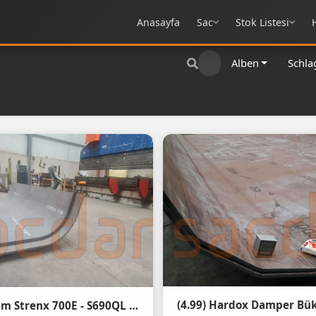
Anasayfa
Sac
Stok Listesi
Alben
Schla
(4.99) Hardox Damper B
(4.99) 20mm Strenx 700E - S690QL Abkant Büküm