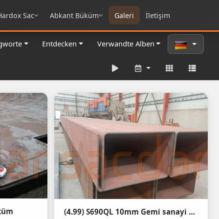
Hardox Sac
Abkant Büküm
Galeri
İletişim
gworte
Entdecken
Verwandte Alben
üküm
(4.99) S690QL 10mm Gemi sanayi Bom bükümü boy 10.800mm