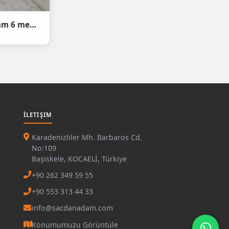
(4.99) st52 (S355J2+N) 20mm 6 metre boyunda Abkant büküm
İLETIŞIM
Karadenizliler Mh. Barbaros Cd.
No:109
Başiskele, KOCAELİ, Türkiye
+90 262 349 59 55
+90 553 313 44 33
info@sacdanadam.com
Konumumuzu Görüntüle