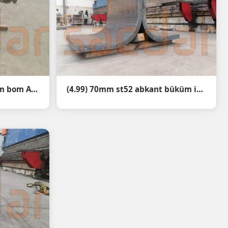
(4.99) Strenx 700MC E 8mm bom Abkant büküm1
(4.99) 70mm st52 abkant büküm işlemimiz