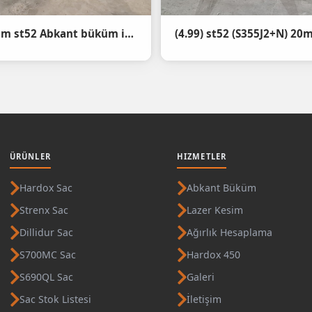
(4.99) 45mm st52 Abkant büküm işlemimiz
ÜRÜNLER
HIZMETLER
Hardox Sac
Abkant Büküm
Strenx Sac
Lazer Kesim
Dillidur Sac
Ağırlık Hesaplama
S700MC Sac
Hardox 450
S690QL Sac
Galeri
Sac Stok Listesi
İletişim