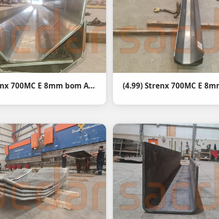
(4.99) Strenx 700MC E 8mm bom Abkant büküm