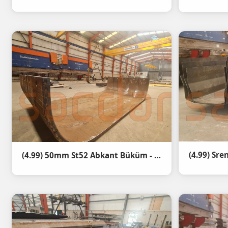
(4.99) 50mm St52 Abkant Büküm - Rüzgar Türbini kapı çerçevesi ( Door frame )